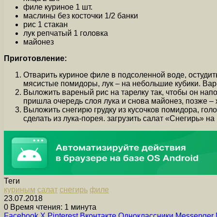
филе куриное 1 шт.
маслины без косточки 1/2 банки
рис 1 стакан
лук репчатый 1 головка
майонез
Приготовление:
Отварить куриное филе в подсоленной воде, остудить 
мясистые помидоры, лук – на небольшие кубики. Варе
Выложить вареный рис на тарелку так, чтобы он нап
пришла очередь слоя лука и снова майонез, позже – ж
Выложить снегирю грудку из кусочков помидора, голо
сделать из лука-порея. загрузить салат «Снегирь» на
Теги
куриным
салат
снегирь
филе
23.07.2018
0
Время чтения: 1 минута
Facebook
X
Pinterest
Вконтакте
Одноклассники
Messenger