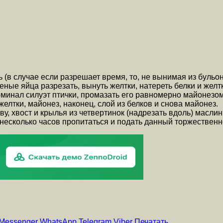
(в случае если разрешает время, то, не вынимая из бульона
ные яйца разрезать, вынуть желтки, натереть белки и желтк
оминал силуэт птички, промазать его равномерно майонезом
елтки, майонез, наконец, слой из белков и снова майонез.
ву, хвост и крылья из четвертинок (надрезать вдоль) масли
 несколько часов пропитаться и подать данный торжественно
Messenger
WhatsApp
Telegram
Viber
Печатать