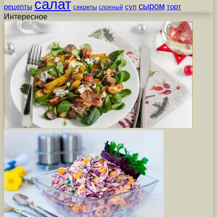
салат
сыром
рецепты
суп
торт
секреты
слоеный
Интересное