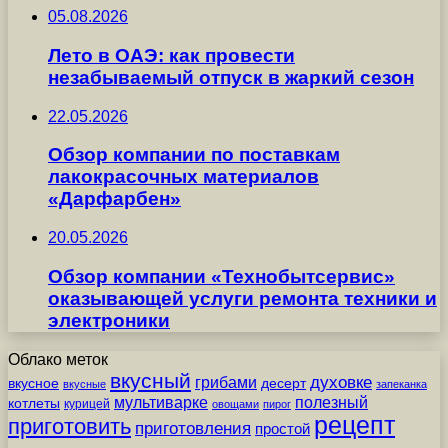
05.08.2026
Лето в ОАЭ: как провести
незабываемый отпуск в жаркий сезон
22.05.2026
Обзор компании по поставкам
лакокрасочных материалов
«Дарфарбен»
20.05.2026
Обзор компании «Технобытсервис»
оказывающей услуги ремонта техники и
электроники
Облако меток
вкусный
грибами
духовке
вкусное
десерт
вкусные
запеканка
мультиварке
полезный
котлеты
курицей
овощами
пирог
рецепт
приготовить
приготовления
простой