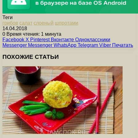
Теги
грибов
салат
слоеный
шпротами
14.04.2018
0
Время чтения: 1 минута
Facebook
X
Pinterest
Вконтакте
Одноклассники
Messenger
Messenger
WhatsApp
Telegram
Viber
Печатать
ПОХОЖИЕ СТАТЬИ