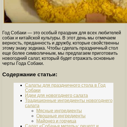
Год Собаки — это особый праздник для всех любителей
собак и китайской культуры. В этот день мы отмечаем
верность, преданность и дружбу, которые свойственны
этому знаку зодиака. Чтобы сделать праздничный стол
еще более символичным, мы предлагаем приготовить
новогодний салат, который будет отражать основные
черты Года Собаки.
Содержание статьи:
Салаты для праздничного стола в Год
Собаки
Идеи для новогоднего салата
Традиционные ингредиенты новогоднего
салата
Мясные ингредиенты
Овощные ингредиенты
Майонез и горчица
Салат «Собачья метель»: рецепт и