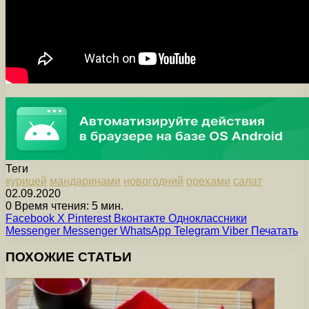
Теги
курицей
мандаринами
новогодний
орехами
салат
02.09.2020
0
Время чтения: 5 мин.
Facebook
X
Pinterest
Вконтакте
Одноклассники
Messenger
Messenger
WhatsApp
Telegram
Viber
Печатать
ПОХОЖИЕ СТАТЬИ