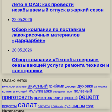
Лето в ОАЭ: как провести
незабываемый отпуск в жаркий сезон
22.05.2026
Обзор компании по поставкам
лакокрасочных материалов
«Дарфарбен»
20.05.2026
Обзор компании «Технобытсервис»
оказывающей услуги ремонта техники и
электроники
Облако меток
вкусный
грибами
духовке
вкусное
десерт
вкусные
запеканка
мультиварке
полезный
котлеты
курицей
овощами
пирог
рецепт
приготовить
приготовления
простой
салат
сыром
рецепты
суп
торт
секреты
слоеный
Интересное