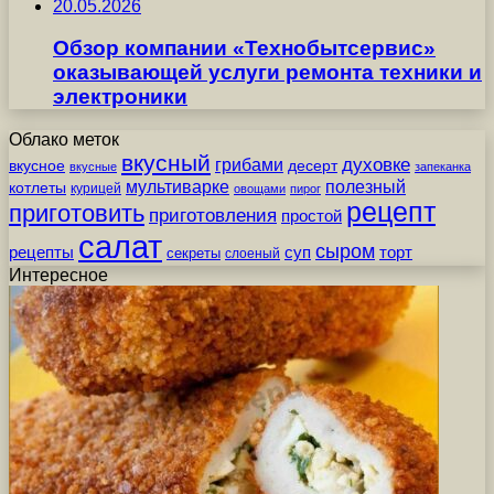
20.05.2026
Обзор компании «Технобытсервис»
оказывающей услуги ремонта техники и
электроники
Облако меток
вкусный
грибами
духовке
вкусное
десерт
вкусные
запеканка
мультиварке
полезный
котлеты
курицей
овощами
пирог
рецепт
приготовить
приготовления
простой
салат
сыром
рецепты
суп
торт
секреты
слоеный
Интересное