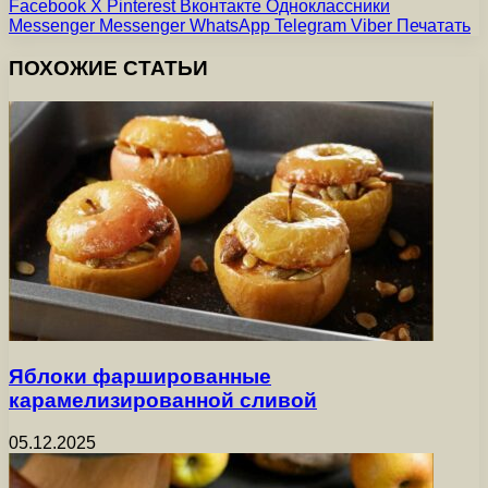
Facebook
X
Pinterest
Вконтакте
Одноклассники
Messenger
Messenger
WhatsApp
Telegram
Viber
Печатать
ПОХОЖИЕ СТАТЬИ
Яблоки фаршированные
карамелизированной сливой
05.12.2025