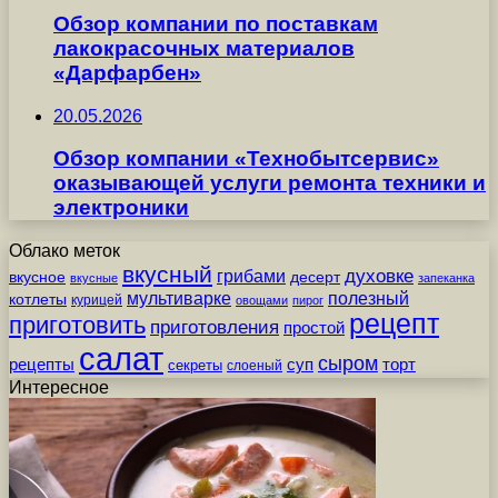
Обзор компании по поставкам
лакокрасочных материалов
«Дарфарбен»
20.05.2026
Обзор компании «Технобытсервис»
оказывающей услуги ремонта техники и
электроники
Облако меток
вкусный
грибами
духовке
вкусное
десерт
вкусные
запеканка
мультиварке
полезный
котлеты
курицей
овощами
пирог
рецепт
приготовить
приготовления
простой
салат
сыром
рецепты
суп
торт
секреты
слоеный
Интересное