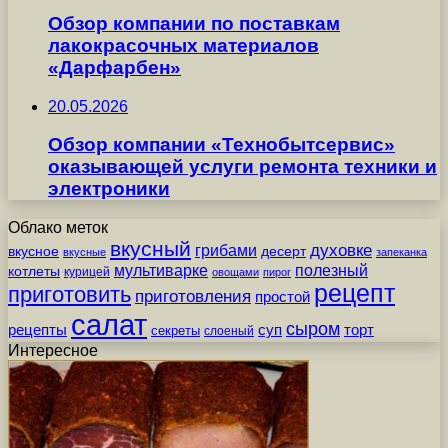
Обзор компании по поставкам
лакокрасочных материалов
«Дарфарбен»
20.05.2026
Обзор компании «Технобытсервис»
оказывающей услуги ремонта техники и
электроники
Облако меток
вкусный
грибами
духовке
вкусное
десерт
вкусные
запеканка
мультиварке
полезный
котлеты
курицей
овощами
пирог
рецепт
приготовить
приготовления
простой
салат
сыром
рецепты
суп
торт
секреты
слоеный
Интересное