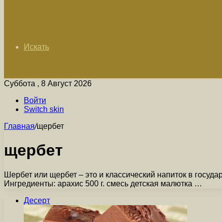
Искать
Суббота , 8 Август 2026
Войти
Switch skin
Главная
/
щербет
щербет
Шербет или щербет – это и классический напиток в госуд
Ингредиенты: арахис 500 г. смесь детская малютка …
Десерт