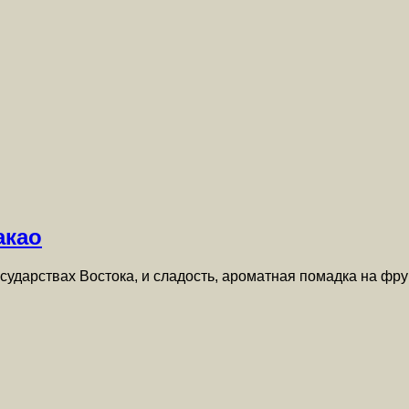
акао
государствах Востока, и сладость, ароматная помадка на ф