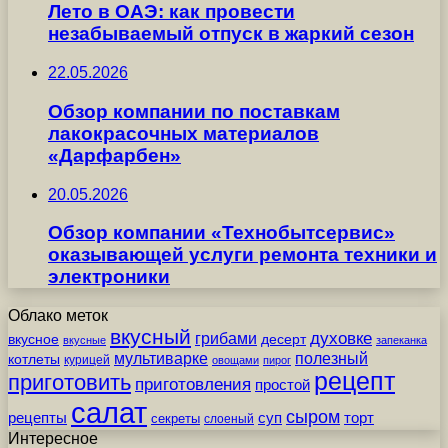
Лето в ОАЭ: как провести
незабываемый отпуск в жаркий сезон
22.05.2026
Обзор компании по поставкам
лакокрасочных материалов
«Дарфарбен»
20.05.2026
Обзор компании «Технобытсервис»
оказывающей услуги ремонта техники и
электроники
Облако меток
вкусный
грибами
духовке
вкусное
десерт
вкусные
запеканка
мультиварке
полезный
котлеты
курицей
овощами
пирог
рецепт
приготовить
приготовления
простой
салат
сыром
рецепты
суп
торт
секреты
слоеный
Интересное