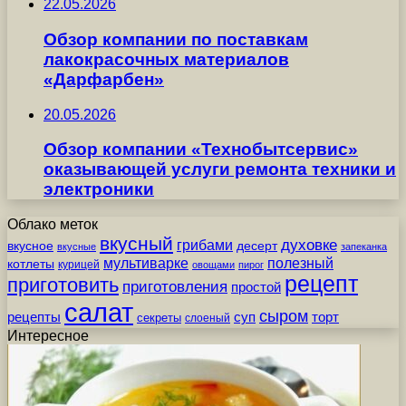
22.05.2026
Обзор компании по поставкам
лакокрасочных материалов
«Дарфарбен»
20.05.2026
Обзор компании «Технобытсервис»
оказывающей услуги ремонта техники и
электроники
Облако меток
вкусный
грибами
духовке
вкусное
десерт
вкусные
запеканка
мультиварке
полезный
котлеты
курицей
овощами
пирог
рецепт
приготовить
приготовления
простой
салат
сыром
рецепты
суп
торт
секреты
слоеный
Интересное