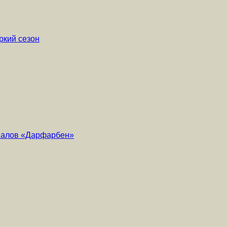
ркий сезон
риалов «Дарфарбен»