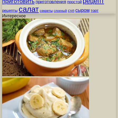
рецепт
приготовить
приготовления
простой
салат
сыром
рецепты
суп
торт
секреты
слоеный
Интересное