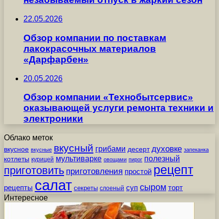
22.05.2026
Обзор компании по поставкам
лакокрасочных материалов
«Дарфарбен»
20.05.2026
Обзор компании «Технобытсервис»
оказывающей услуги ремонта техники и
электроники
Облако меток
вкусный
грибами
духовке
вкусное
десерт
вкусные
запеканка
мультиварке
полезный
котлеты
курицей
овощами
пирог
рецепт
приготовить
приготовления
простой
салат
сыром
рецепты
суп
торт
секреты
слоеный
Интересное