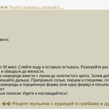
� Рецепт жульена с курицей и…
вого;
 30 мин). Слейте воду и оставьте остывать. Разогрейте рас
и обжарьте до мягкости.
а сковороде вместе с луком до золотистого цвета. Затем д
мешайте дальше. Приправьте солью, перцем и специями, гот
сковороды в порционную форму (или одну форму) и посыпь
ут.
ые полоски. Идите и наслаждайтесь!;
� Рецепт жульена с курицей и грибами в д