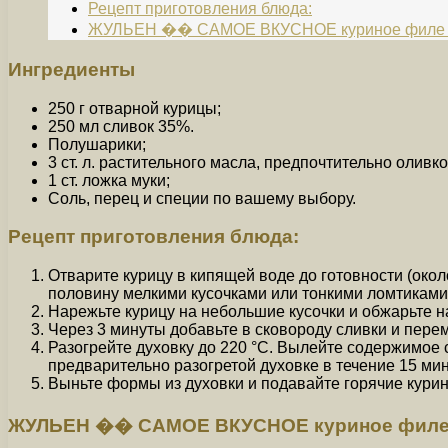
Рецепт приготовления блюда:
ЖУЛЬЕН �� САМОЕ ВКУСНОЕ куриное филе �
Ингредиенты
250 г отварной курицы;
250 мл сливок 35%.
Полушарики;
3 ст. л. растительного масла, предпочтительно оливко
1 ст. ложка муки;
Соль, перец и специи по вашему выбору.
Рецепт приготовления блюда:
Отварите курицу в кипящей воде до готовности (около
половину мелкими кусочками или тонкими ломтиками 
Нарежьте курицу на небольшие кусочки и обжарьте н
Через 3 минуты добавьте в сковороду сливки и пере
Разогрейте духовку до 220 °C. Вылейте содержимое 
предварительно разогретой духовке в течение 15 мин
Выньте формы из духовки и подавайте горячие курин
ЖУЛЬЕН �� САМОЕ ВКУСНОЕ куриное филе �