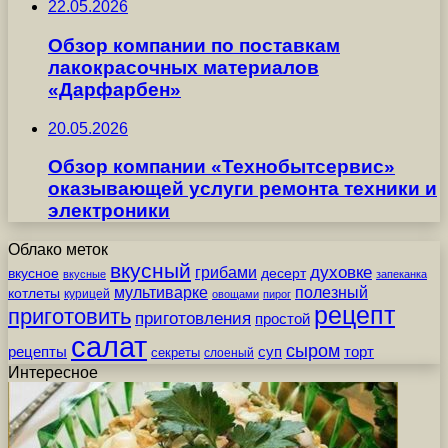
22.05.2026
Обзор компании по поставкам
лакокрасочных материалов
«Дарфарбен»
20.05.2026
Обзор компании «Технобытсервис»
оказывающей услуги ремонта техники и
электроники
Облако меток
вкусный
грибами
духовке
вкусное
десерт
вкусные
запеканка
мультиварке
полезный
котлеты
курицей
овощами
пирог
рецепт
приготовить
приготовления
простой
салат
сыром
рецепты
суп
торт
секреты
слоеный
Интересное