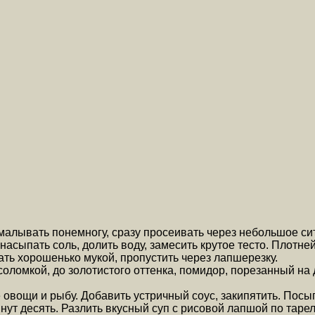
алывать понемногу, сразу просеивать через небольшое сит
асыпать соль, долить воду, замесить крутое тесто. Плотне
ать хорошенько мукой, пропустить через лапшерезку.
ломкой, до золотистого оттенка, помидор, порезанный на д
 овощи и рыбу. Добавить устричный соус, закипятить. Посы
инут десять. Разлить вкусный суп с рисовой лапшой по таре