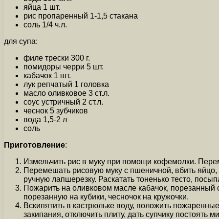
яйца 1 шт.
рис пропаренный 1-1,5 стакана
соль 1/4 ч.л.
для супа:
филе трески 300 г.
помидоры черри 5 шт.
кабачок 1 шт.
лук репчатый 1 головка
масло оливковое 3 ст.л.
соус устричный 2 ст.л.
чеснок 5 зубчиков
вода 1,5-2 л
соль
Приготовление
:
Измельчить рис в муку при помощи кофемолки. Перем
Перемешать рисовую муку с пшеничной, вбить яйцо, н
ручную лапшерезку. Раскатать тоненько тесто, посып
Пожарить на оливковом масле кабачок, порезанный со
порезанную на кубики, чесночок на кружочки.
Вскипятить в кастрюльке воду, положить пожаренные
закипания, отключить плиту, дать супчику постоять м