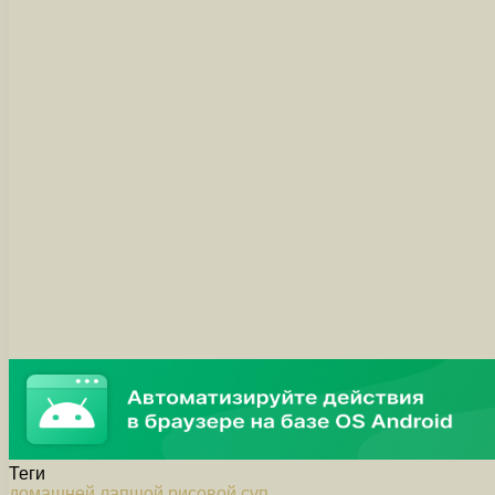
Теги
домашней
лапшой
рисовой
суп