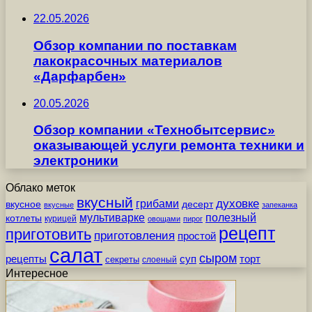
22.05.2026
Обзор компании по поставкам
лакокрасочных материалов
«Дарфарбен»
20.05.2026
Обзор компании «Технобытсервис»
оказывающей услуги ремонта техники и
электроники
Облако меток
вкусный
грибами
духовке
вкусное
десерт
вкусные
запеканка
мультиварке
полезный
котлеты
курицей
овощами
пирог
рецепт
приготовить
приготовления
простой
салат
сыром
рецепты
суп
торт
секреты
слоеный
Интересное