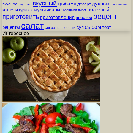
вкусный
грибами
духовке
вкусное
десерт
вкусные
запеканка
мультиварке
полезный
котлеты
курицей
овощами
пирог
рецепт
приготовить
приготовления
простой
салат
сыром
рецепты
суп
торт
секреты
слоеный
Интересное