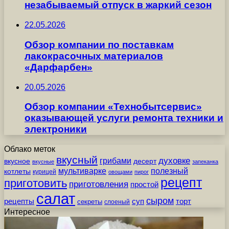
незабываемый отпуск в жаркий сезон
22.05.2026
Обзор компании по поставкам
лакокрасочных материалов
«Дарфарбен»
20.05.2026
Обзор компании «Технобытсервис»
оказывающей услуги ремонта техники и
электроники
Облако меток
вкусный
грибами
духовке
вкусное
десерт
вкусные
запеканка
мультиварке
полезный
котлеты
курицей
овощами
пирог
рецепт
приготовить
приготовления
простой
салат
сыром
рецепты
суп
торт
секреты
слоеный
Интересное