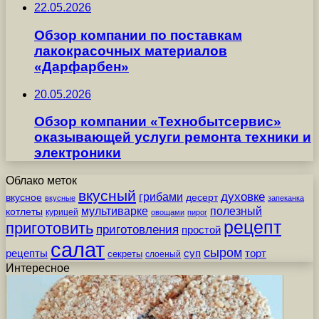
22.05.2026
Обзор компании по поставкам
лакокрасочных материалов
«Дарфарбен»
20.05.2026
Обзор компании «Технобытсервис»
оказывающей услуги ремонта техники и
электроники
Облако меток
вкусный
грибами
духовке
вкусное
десерт
вкусные
запеканка
мультиварке
полезный
котлеты
курицей
овощами
пирог
рецепт
приготовить
приготовления
простой
салат
сыром
рецепты
суп
торт
секреты
слоеный
Интересное