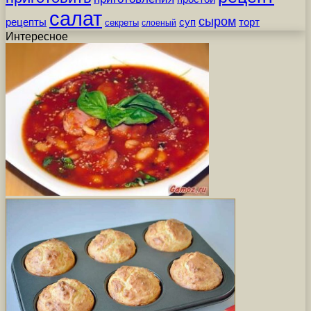
салат
сыром
рецепты
суп
торт
секреты
слоеный
Интересное