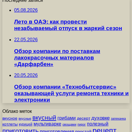
Последние записи
05.08.2026
Лето в ОАЭ: как провести
незабываемый отпуск в жаркий сезон
22.05.2026
Обзор компании по поставкам
лакокрасочных материалов
«Дарфарбен»
20.05.2026
Обзор компании «Технобытсервис»
оказывающей услуги ремонта техники и
электроники
Облако меток
вкусный
грибами
духовке
вкусное
десерт
вкусные
запеканка
мультиварке
полезный
котлеты
курицей
овощами
пирог
рецепт
приготовить
приготовления
простой