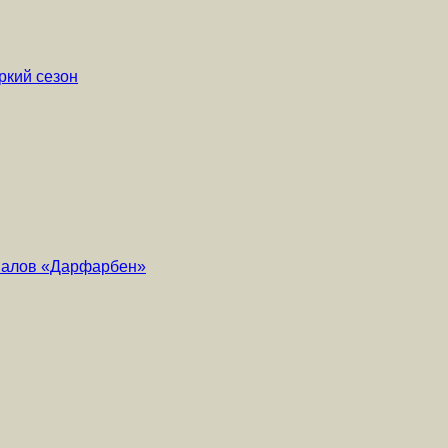
ркий сезон
риалов «Дарфарбен»