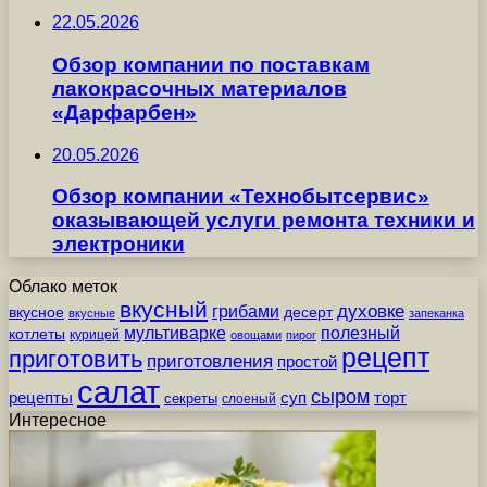
22.05.2026
Обзор компании по поставкам
лакокрасочных материалов
«Дарфарбен»
20.05.2026
Обзор компании «Технобытсервис»
оказывающей услуги ремонта техники и
электроники
Облако меток
вкусный
грибами
духовке
вкусное
десерт
вкусные
запеканка
мультиварке
полезный
котлеты
курицей
овощами
пирог
рецепт
приготовить
приготовления
простой
салат
сыром
рецепты
суп
торт
секреты
слоеный
Интересное