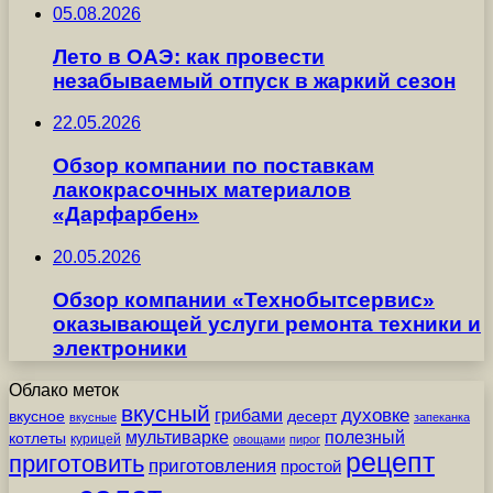
05.08.2026
Лето в ОАЭ: как провести
незабываемый отпуск в жаркий сезон
22.05.2026
Обзор компании по поставкам
лакокрасочных материалов
«Дарфарбен»
20.05.2026
Обзор компании «Технобытсервис»
оказывающей услуги ремонта техники и
электроники
Облако меток
вкусный
грибами
духовке
вкусное
десерт
вкусные
запеканка
мультиварке
полезный
котлеты
курицей
овощами
пирог
рецепт
приготовить
приготовления
простой