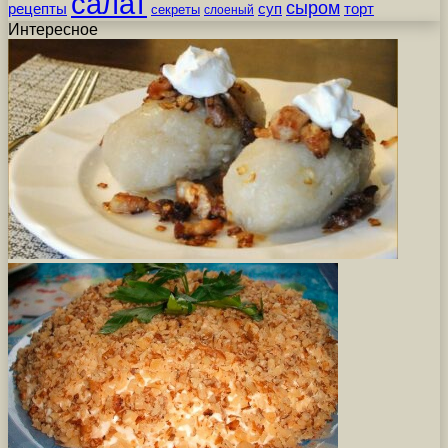
салат
сыром
рецепты
суп
торт
секреты
слоеный
Интересное