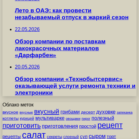
Лето в ОАЭ: как провести
незабываемый отпуск в жаркий сезон
22.05.2026
Обзор компании по поставкам
лакокрасочных материалов
«Дарфарбен»
20.05.2026
Обзор компании «Технобытсервис»
оказывающей услуги ремонта техники и
электроники
Облако меток
вкусный
грибами
духовке
вкусное
десерт
вкусные
запеканка
мультиварке
полезный
котлеты
курицей
овощами
пирог
рецепт
приготовить
приготовления
простой
салат
сыром
рецепты
суп
торт
секреты
слоеный