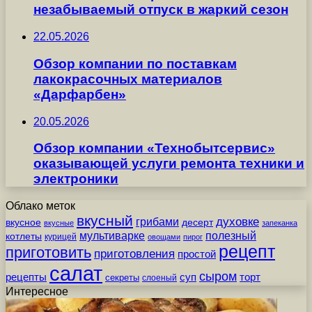
незабываемый отпуск в жаркий сезон
22.05.2026
Обзор компании по поставкам
лакокрасочных материалов
«Дарфарбен»
20.05.2026
Обзор компании «Технобытсервис»
оказывающей услуги ремонта техники и
электроники
Облако меток
вкусный
грибами
духовке
вкусное
десерт
вкусные
запеканка
мультиварке
полезный
котлеты
курицей
овощами
пирог
рецепт
приготовить
приготовления
простой
салат
сыром
рецепты
суп
торт
секреты
слоеный
Интересное