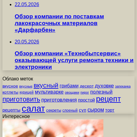
22.05.2026
Обзор компании по поставкам
лакокрасочных материалов
«Дарфарбен»
20.05.2026
Обзор компании «Технобытсервис»
оказывающей услуги ремонта техники и
электроники
Облако меток
вкусный
грибами
духовке
вкусное
десерт
вкусные
запеканка
мультиварке
полезный
котлеты
курицей
овощами
пирог
рецепт
приготовить
приготовления
простой
салат
сыром
рецепты
суп
торт
секреты
слоеный
Интересное