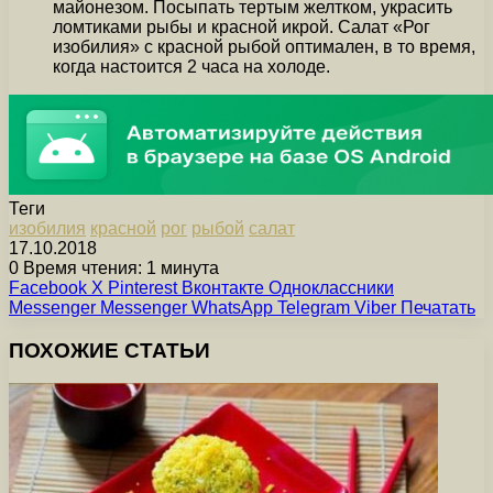
майонезом. Посыпать тертым желтком, украсить
ломтиками рыбы и красной икрой. Салат «Рог
изобилия» с красной рыбой оптимален, в то время,
когда настоится 2 часа на холоде.
Теги
изобилия
красной
рог
рыбой
салат
17.10.2018
0
Время чтения: 1 минута
Facebook
X
Pinterest
Вконтакте
Одноклассники
Messenger
Messenger
WhatsApp
Telegram
Viber
Печатать
ПОХОЖИЕ СТАТЬИ