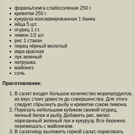
форель/семга слабосоленая 250 г.
креветки 250 г.
кукуруза консервированная 1 банка
яйца 5 шт.
огурец 1 ст.
лимон 1/2 шт.
рис 1 стакан
перец чёрный молотый
икра красная
лук зеленый
петрушка
майонез
соль
Приготовление:
В салат входит большое количество морепродуктов,
их вкус стоит довести до совершенства. Для этого
следует сбрызнуть рыбу и креветки соком лимона.
Порезать небольшим кубиком свежий огурец,
яичный белок и рыбу. Добавить рис, мелко
нарезанный зеленый лук и кукурузу. Все бережно
перемешать с майонезом.
В салатницу выложить горкой салат, порисовать