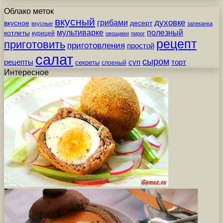
Облако меток
вкусный
грибами
духовке
вкусное
десерт
вкусные
запеканка
мультиварке
полезный
котлеты
курицей
овощами
пирог
рецепт
приготовить
приготовления
простой
салат
сыром
рецепты
суп
торт
секреты
слоеный
Интересное