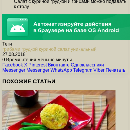
Салат с куриной грудкой и грибами можно подавать
к столу.
Теги
грибами
грудкой
куриной
салат
уникальный
27.08.2018
0
Время чтения меньше минуты
Facebook
X
Pinterest
Вконтакте
Одноклассники
Messenger
Messenger
WhatsApp
Telegram
Viber
Печатать
ПОХОЖИЕ СТАТЬИ