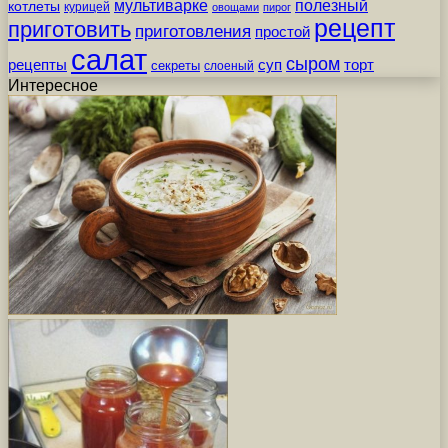
мультиварке
полезный
котлеты
курицей
овощами
пирог
рецепт
приготовить
приготовления
простой
салат
сыром
рецепты
суп
торт
секреты
слоеный
Интересное