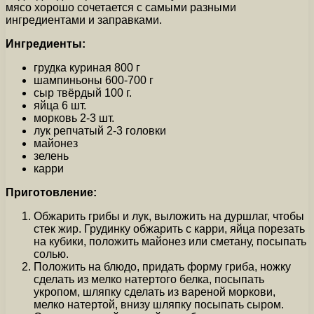
мясо хорошо сочетается с самыми разными
ингредиентами и заправками.
Ингредиенты:
грудка куриная 800 г
шампиньоны 600-700 г
сыр твёрдый 100 г.
яйца 6 шт.
морковь 2-3 шт.
лук репчатый 2-3 головки
майонез
зелень
карри
Приготовление:
Обжарить грибы и лук, выложить на дуршлаг, чтобы
стек жир. Грудинку обжарить с карри, яйца порезать
на кубики, положить майонез или сметану, посыпать
солью.
Положить на блюдо, придать форму гриба, ножку
сделать из мелко натертого белка, посыпать
укропом, шляпку сделать из вареной моркови,
мелко натертой, внизу шляпку посыпать сыром.