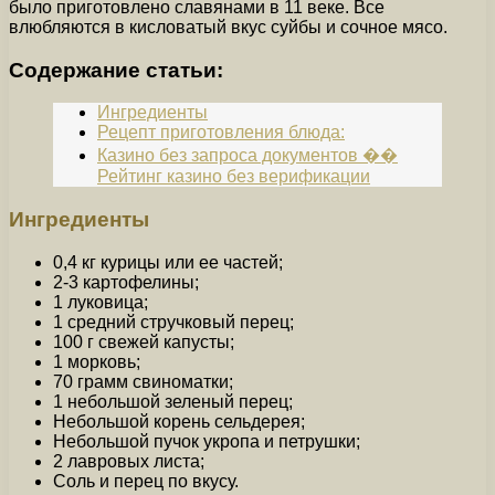
было приготовлено славянами в 11 веке. Все
влюбляются в кисловатый вкус суйбы и сочное мясо.
Содержание статьи:
Ингредиенты
Рецепт приготовления блюда:
Казино без запроса документов ��
Рейтинг казино без верификации
Ингредиенты
0,4 кг курицы или ее частей;
2-3 картофелины;
1 луковица;
1 средний стручковый перец;
100 г свежей капусты;
1 морковь;
70 грамм свиноматки;
1 небольшой зеленый перец;
Небольшой корень сельдерея;
Небольшой пучок укропа и петрушки;
2 лавровых листа;
Соль и перец по вкусу.