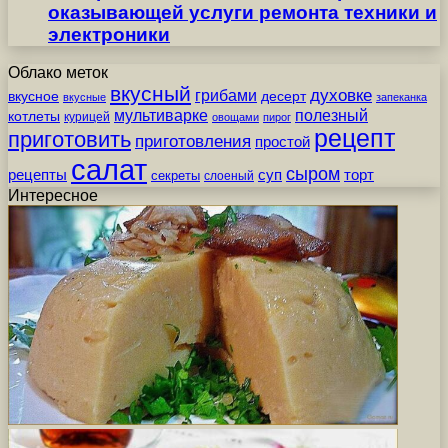
оказывающей услуги ремонта техники и
электроники
Облако меток
вкусный
грибами
духовке
вкусное
десерт
вкусные
запеканка
мультиварке
полезный
котлеты
курицей
овощами
пирог
рецепт
приготовить
приготовления
простой
салат
сыром
рецепты
суп
торт
секреты
слоеный
Интересное