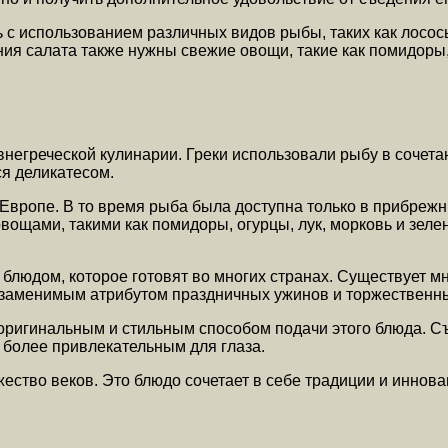
с использованием различных видов рыбы, таких как лосось
ия салата также нужны свежие овощи, такие как помидоры, 
негреческой кулинарии. Греки использовали рыбу в сочет
ся деликатесом.
Европе. В то время рыба была доступна только в прибрежн
овощами, такими как помидоры, огурцы, лук, морковь и зел
людом, которое готовят во многих странах. Существует мн
езаменимым атрибутом праздничных ужинов и торжественн
оригинальным и стильным способом подачи этого блюда. Съ
 более привлекательным для глаза.
ество веков. Это блюдо сочетает в себе традиции и иннов