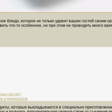
ое блюдо, которое не только удивит ваших гостей своим о
овить что-то особенное, но при этом не проводить много вр
ных кислот
в и минералов
укты, которые выкладываются в специально приготовленные
но и получить дополнительное удовольствие от съедения его