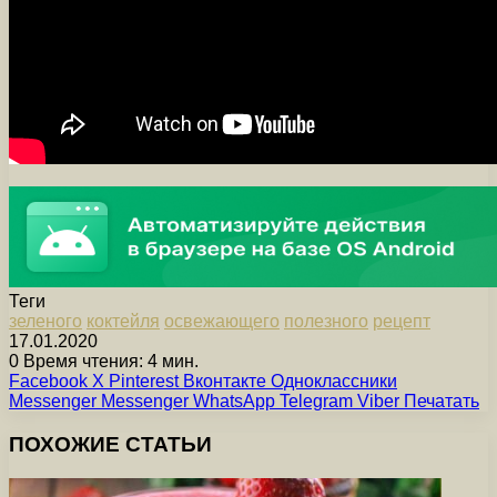
Теги
зеленого
коктейля
освежающего
полезного
рецепт
17.01.2020
0
Время чтения: 4 мин.
Facebook
X
Pinterest
Вконтакте
Одноклассники
Messenger
Messenger
WhatsApp
Telegram
Viber
Печатать
ПОХОЖИЕ СТАТЬИ