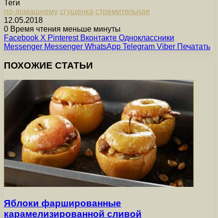
Теги
по-домашнему
сгущенка
стремительная
12.05.2018
0
Время чтения меньше минуты
Facebook
X
Pinterest
Вконтакте
Одноклассники
Messenger
Messenger
WhatsApp
Telegram
Viber
Печатать
ПОХОЖИЕ СТАТЬИ
Яблоки фаршированные
карамелизированной сливой