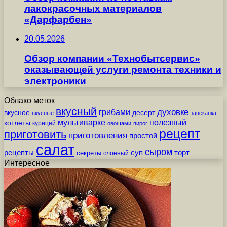
лакокрасочных материалов
«Дарфарбен»
20.05.2026
Обзор компании «Технобытсервис»
оказывающей услуги ремонта техники и
электроники
Облако меток
вкусный
грибами
духовке
вкусное
десерт
вкусные
запеканка
мультиварке
полезный
котлеты
курицей
овощами
пирог
рецепт
приготовить
приготовления
простой
салат
сыром
рецепты
суп
торт
секреты
слоеный
Интересное