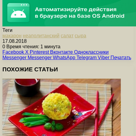
Теги
макарон
неаполитанский
салат
сыра
17.08.2018
0
Время чтения: 1 минута
Facebook
X
Pinterest
Вконтакте
Одноклассники
Messenger
Messenger
WhatsApp
Telegram
Viber
Печатать
ПОХОЖИЕ СТАТЬИ