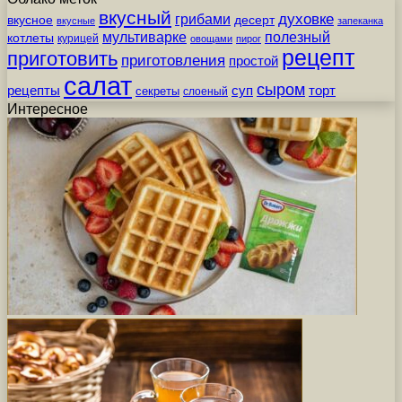
вкусный
грибами
духовке
вкусное
десерт
вкусные
запеканка
мультиварке
полезный
котлеты
курицей
овощами
пирог
рецепт
приготовить
приготовления
простой
салат
сыром
рецепты
суп
торт
секреты
слоеный
Интересное