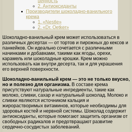
ценность
2. Антиоксиданты
Производители шоколадно-ванильного
крема
1. «Nestle»
2. «Dr. Oetker»
Шоколадно-ванильный крем может использоваться в
различных десертах — от тортов и пирожных до кексов и
панкейков. Он идеально сочетается с различными
начинками и добавками, такими как ягоды, орехи,
карамель или шоколадные крошки. Крем можно
использовать как внутри десерта, так и для украшения
его верхней поверхности.
Шоколадно-ванильный крем — это не только вкусно,
но и полезно для организма.
В составе крема
присутствуют натуральные ингредиенты, такие как
молоко, сливки, сахар и натуральный шоколад. Молоко и
сливки являются источником кальция и
жирорастворимых витаминов, которые необходимы для
здоровья костей и нервной системы. Шоколад содержит
антиоксиданты, которые помогают защитить организм от
свободных радикалов и предотвращают развитие
сердечно-сосудистых заболеваний.