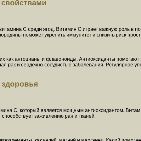
 свойствами
витамина C среди ягод. Витамин C играет важную роль в п
родины поможет укрепить иммунитет и снизить риск прост
их как антоцианы и флавоноиды. Антиоксиданты помогают з
чая рак и сердечно-сосудистые заболевания. Регулярное у
 здоровья
мина С, который является мощным антиоксидантом. Витами
 способствует заживлению ран и тканей.
роэлементы, как калий, магний и марганец. Калий помогае