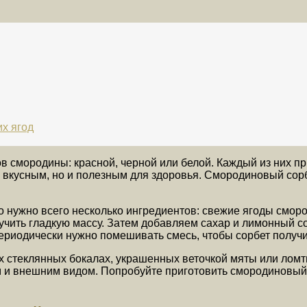
х ягод
 смородины: красной, черной или белой. Каждый из них п
о вкусным, но и полезным для здоровья. Смородиновый сорб
 нужно всего несколько ингредиентов: свежие ягоды смород
олучить гладкую массу. Затем добавляем сахар и лимонный
 Периодически нужно помешивать смесь, чтобы сорбет полу
 стеклянных бокалах, украшенных веточкой мяты или ломт
ом и внешним видом. Попробуйте приготовить смородиновый