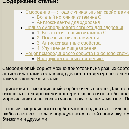
Содержание статьи:
Смородина — ягода с уникальными свойствами
Богатый источник витамина C
Антиоксиданты для здоровья
Польза смородинового сорбета для здоровья
1. Богатый источник витамина С
2. Полезные микроэлементы
3. Антиоксидантные свойства
4. Улучшение пищеварения
Рецепт смородинового сорбета на основе свежи
Инструкции по приготовлению:
Смородиновый сорбет можно приготовить из разных сортов
антиоксидантами состав ягод делает этот десерт не тольк
такими как железо и калий.
Приготовить смородиновый сорбет очень просто. Для этого
очистить от плодоножек и протереть через сито, чтобы п
морозильник на несколько часов, пока она не замерзнет.
Готовый смородиновый сорбет можно подавать в стильных
любого летнего стола и порадует всех гостей своим вкус
близкими и друзьями!