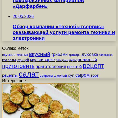
лакокрасочных материалов
«Дарфарбен»
20.05.2026
Обзор компании «Технобытсервис»
оказывающей услуги ремонта техники и
электроники
Облако меток
вкусный
грибами
духовке
вкусное
десерт
вкусные
запеканка
мультиварке
полезный
котлеты
курицей
овощами
пирог
рецепт
приготовить
приготовления
простой
салат
сыром
рецепты
суп
торт
секреты
слоеный
Интересное