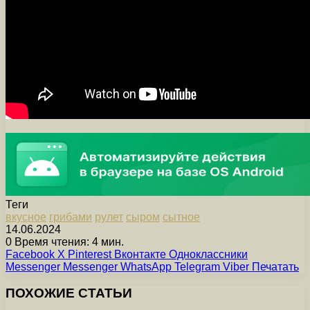
Теги
вкусное
грибами
рулет
сыром
сытное
14.06.2024
0
Время чтения: 4 мин.
Facebook
X
Pinterest
Вконтакте
Одноклассники
Messenger
Messenger
WhatsApp
Telegram
Viber
Печатать
ПОХОЖИЕ СТАТЬИ