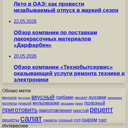
Лето в ОАЭ: как провести
незабываемый отпуск в жаркий сезон
22.05.2026
Обзор компании по поставкам
лакокрасочных материалов
«Дарфарбен»
20.05.2026
Обзор компании «Технобытсервис»
оказывающей услуги ремонта техники и
электроники
Облако меток
вкусный
грибами
духовке
вкусное
десерт
вкусные
запеканка
мультиварке
полезный
котлеты
курицей
овощами
пирог
рецепт
приготовить
приготовления
простой
салат
сыром
рецепты
суп
торт
секреты
слоеный
Интересное