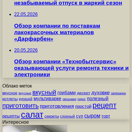
незабываемый отпуск в жаркий сезон
22.05.2026
Обзор компании по поставкам
лакокрасочных материалов
«Дарфарбен»
20.05.2026
Обзор компании «Технобытсервис»
оказывающей услуги ремонта техники и
электроники
Облако меток
вкусный
грибами
духовке
вкусное
десерт
вкусные
запеканка
мультиварке
полезный
котлеты
курицей
овощами
пирог
рецепт
приготовить
приготовления
простой
салат
сыром
рецепты
суп
торт
секреты
слоеный
Интересное