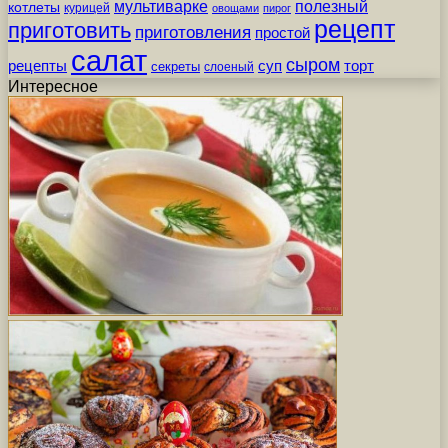
мультиварке
полезный
котлеты
курицей
овощами
пирог
рецепт
приготовить
приготовления
простой
салат
сыром
рецепты
суп
торт
секреты
слоеный
Интересное