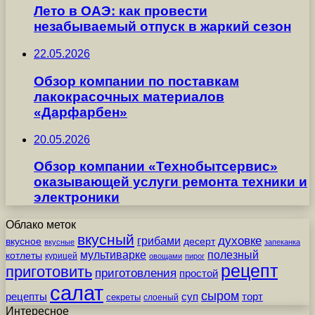
Лето в ОАЭ: как провести
незабываемый отпуск в жаркий сезон
22.05.2026
Обзор компании по поставкам
лакокрасочных материалов
«Дарфарбен»
20.05.2026
Обзор компании «Технобытсервис»
оказывающей услуги ремонта техники и
электроники
Облако меток
вкусный
грибами
духовке
вкусное
десерт
вкусные
запеканка
мультиварке
полезный
котлеты
курицей
овощами
пирог
рецепт
приготовить
приготовления
простой
салат
сыром
рецепты
суп
торт
секреты
слоеный
Интересное