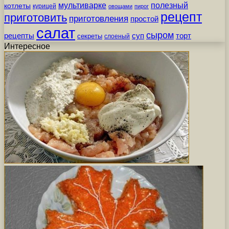
мультиварке
полезный
котлеты
курицей
овощами
пирог
рецепт
приготовить
приготовления
простой
салат
сыром
рецепты
суп
торт
секреты
слоеный
Интересное