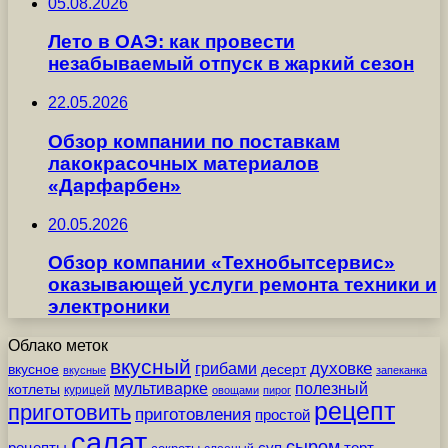
05.08.2026
Лето в ОАЭ: как провести
незабываемый отпуск в жаркий сезон
22.05.2026
Обзор компании по поставкам
лакокрасочных материалов
«Дарфарбен»
20.05.2026
Обзор компании «Технобытсервис»
оказывающей услуги ремонта техники и
электроники
Облако меток
вкусный
грибами
духовке
вкусное
десерт
вкусные
запеканка
мультиварке
полезный
котлеты
курицей
овощами
пирог
рецепт
приготовить
приготовления
простой
салат
сыром
рецепты