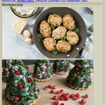
суп
торт
секреты
слоеный
Интересное