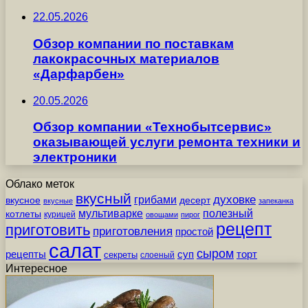
22.05.2026
Обзор компании по поставкам
лакокрасочных материалов
«Дарфарбен»
20.05.2026
Обзор компании «Технобытсервис»
оказывающей услуги ремонта техники и
электроники
Облако меток
вкусный
грибами
духовке
вкусное
десерт
вкусные
запеканка
мультиварке
полезный
котлеты
курицей
овощами
пирог
рецепт
приготовить
приготовления
простой
салат
сыром
рецепты
суп
торт
секреты
слоеный
Интересное