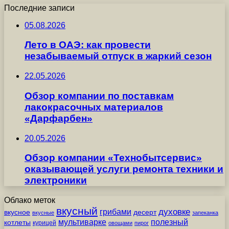
Последние записи
05.08.2026
Лето в ОАЭ: как провести
незабываемый отпуск в жаркий сезон
22.05.2026
Обзор компании по поставкам
лакокрасочных материалов
«Дарфарбен»
20.05.2026
Обзор компании «Технобытсервис»
оказывающей услуги ремонта техники и
электроники
Облако меток
вкусный
грибами
духовке
вкусное
десерт
вкусные
запеканка
мультиварке
полезный
котлеты
курицей
овощами
пирог