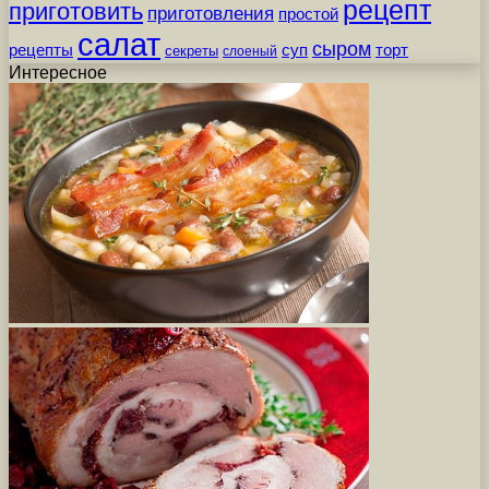
рецепт
приготовить
приготовления
простой
салат
сыром
рецепты
суп
торт
секреты
слоеный
Интересное