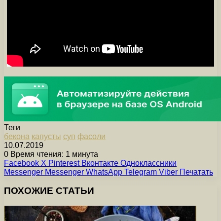
Теги
бекона
капусты
суп
фасоли
10.07.2019
0
Время чтения: 1 минута
Facebook
X
Pinterest
Вконтакте
Одноклассники
Messenger
Messenger
WhatsApp
Telegram
Viber
Печатать
ПОХОЖИЕ СТАТЬИ