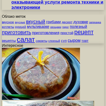
оказывающей услуги ремонта техники и
электроники
Облако меток
вкусный
грибами
духовке
вкусное
десерт
вкусные
запеканка
мультиварке
полезный
котлеты
курицей
овощами
пирог
рецепт
приготовить
приготовления
простой
салат
сыром
рецепты
суп
торт
секреты
слоеный
Интересное