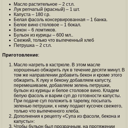
Масло растительное – 2 ст.л.
Лук репчатый (красный) – 1 шт.
Капуста – 180 г.р.
Белая фасоль консервированная – 1 банка.
Белое вино столовое – 1 бокал.
Бекон – 6 ломтиков.
Бульон из курицы – 600 мл..
Свежий, только что выпеченный хлеб
Петрушка – 2 ст.л.
Приготовление
:
Масло нагреть в кастрюле. В этом масле
хорошенько обжарить лук в течение десяти минут. В
том же направлении добавить бекон и кроме этого
обжарить. К луку и бекону добавляем капусту,
перемешиваем, добавляем зелень петрушки,
бульон из курицы и белое столовое вино. Кладем
белую фасоль и варим суп до готовности капусты.
При подаче суп положить в тарелку, посыпать
зеленью петрушки, к нему подают кусочек свежего,
только что выпеченного хлеба.
Дополнения к рецепту «Супа из фасоли, бекона и
капусты»:
Чтобы бульон был прозрачным, на протяжении