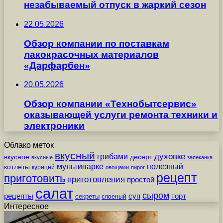
незабываемый отпуск в жаркий сезон
22.05.2026
Обзор компании по поставкам
лакокрасочных материалов
«Дарфарбен»
20.05.2026
Обзор компании «Технобытсервис»
оказывающей услуги ремонта техники и
электроники
Облако меток
вкусный
грибами
духовке
вкусное
десерт
вкусные
запеканка
мультиварке
полезный
котлеты
курицей
овощами
пирог
рецепт
приготовить
приготовления
простой
салат
сыром
рецепты
суп
торт
секреты
слоеный
Интересное