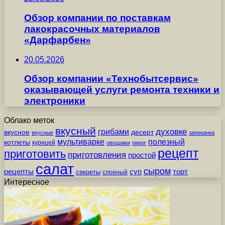
Обзор компании по поставкам
лакокрасочных материалов
«Дарфарбен»
20.05.2026
Обзор компании «Технобытсервис»
оказывающей услуги ремонта техники и
электроники
Облако меток
вкусный
грибами
духовке
вкусное
десерт
вкусные
запеканка
мультиварке
полезный
котлеты
курицей
овощами
пирог
рецепт
приготовить
приготовления
простой
салат
сыром
рецепты
суп
торт
секреты
слоеный
Интересное