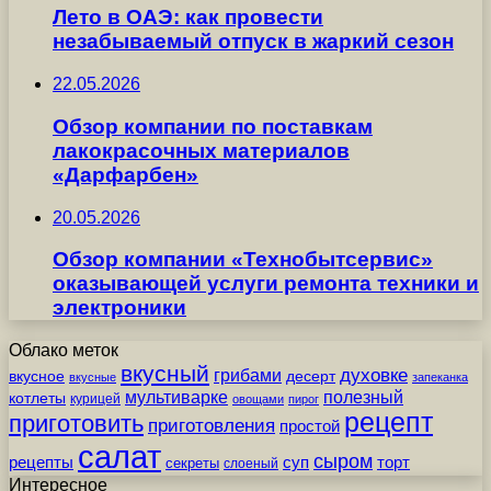
Лето в ОАЭ: как провести
незабываемый отпуск в жаркий сезон
22.05.2026
Обзор компании по поставкам
лакокрасочных материалов
«Дарфарбен»
20.05.2026
Обзор компании «Технобытсервис»
оказывающей услуги ремонта техники и
электроники
Облако меток
вкусный
грибами
духовке
вкусное
десерт
вкусные
запеканка
мультиварке
полезный
котлеты
курицей
овощами
пирог
рецепт
приготовить
приготовления
простой
салат
сыром
рецепты
суп
торт
секреты
слоеный
Интересное